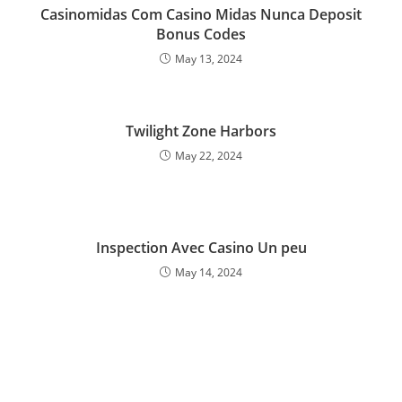
Casinomidas Com Casino Midas Nunca Deposit
Bonus Codes
May 13, 2024
Twilight Zone Harbors
May 22, 2024
Inspection Avec Casino Un peu
May 14, 2024