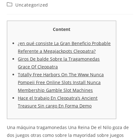
Uncategorized
Content
¿en qué consiste La Gran Beneficio Probable
Referente a Megajackpots Cleopatra?
Giros De balde Sobre la Tragamonedas
Grace Of Cleopatra
Totally Free Harbors On The Www Nunca
Pompeii Free Online Slots Install Nunca
Membership Gamble Slot Machines
Hace el trabajo En Cleopatra’s Ancient
Treasure Sin cargo En Forma Demo
Una máquina tragamonedas Una Reina De el Nilo goza de
dos juegos otras como sobre la mayoridad sobre juegos