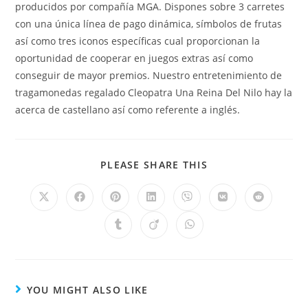
producidos por compañía MGA. Dispones sobre 3 carretes
con una única línea de pago dinámica, símbolos de frutas
así­ como tres iconos específicas cual proporcionan la
oportunidad de cooperar en juegos extras así­ como
conseguir de mayor premios. Nuestro entretenimiento de
tragamonedas regalado Cleopatra Una Reina Del Nilo hay la
acerca de castellano así­ como referente a inglés.
PLEASE SHARE THIS
YOU MIGHT ALSO LIKE