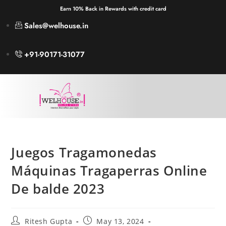
Earn 10% Back in Rewards with credit card
Sales@welhouse.in
+91-90171-31077
Juegos Tragamonedas
Máquinas Tragaperras Online
De balde 2023
Ritesh Gupta
May 13, 2024